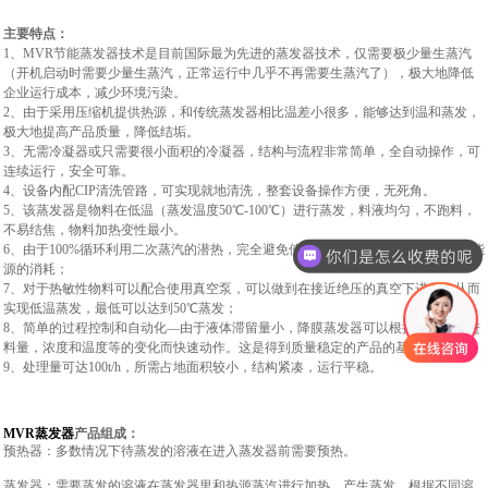
主要特点：
1
、MVR节能蒸发器技术是目前国际最为先进的蒸发器技术，仅需要极少量生蒸汽
（开机启动时需要少量生蒸汽，正常运行中几乎不再需要生蒸汽了），极大地降低
企业运行成本，减少环境污染。
2、由于采用压缩机提供热源，和传统蒸发器相比温差小很多，能够达到温和蒸发，
极大地提高产品质量，降低结垢。
3、无需冷凝器或只需要很小面积的冷凝器，结构与流程非常简单，全自动操作，可
连续运行，安全可靠。
4、设备内配CIP清洗管路，可实现就地清洗，整套设备操作方便，无死角。
5、该蒸发器是物料在低温（蒸发温度50℃-100℃）进行蒸发，料液均匀，不跑料，
不易结焦，物料加热变性最小。
6、
由于100%循环利用二次蒸汽的潜热，完全避免使用新鲜蒸汽，从而大大减少了能
你们是怎么收费的呢
源的消耗；
7
、对于热敏性物料可以配合使用真空泵，可以做到在接近绝压的真空下进行，从而
实现低温蒸发，最低可以达到50℃蒸发；
8
、简单的过程控制和自动化—由于液体滞留量小，降膜蒸发器可以根据真空度，进
料量，浓度和温度等的变化而快速动作。这是得到质量稳定的产品的基本条件。
9
、处理量可达100t/h，所需占地面积较小，结构紧凑，运行平稳。
MVR
蒸发器
产品组成：
预热器：多数情况下待蒸发的溶液在进入蒸发器前需要预热。
蒸发器：需要蒸发的溶液在蒸发器里和热源蒸汽进行加热，产生蒸发。根据不同溶