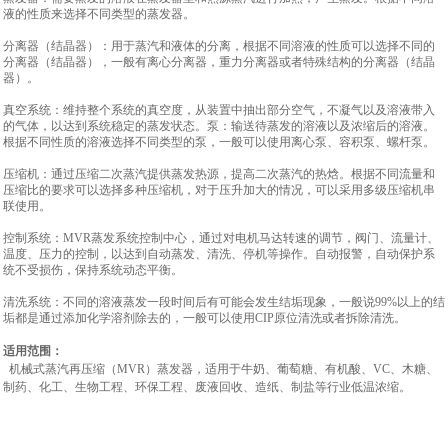
液的性质来选择不同类型的蒸发器。
分离器（结晶器）：用于蒸汽和液体的分离，根据不同溶液的性质可以选择不同的
分离器（结晶器），一般有离心分离器，重力分离器或者特殊结构的分离器（结晶
器）。
真空系统：维持整个系统的真空度，从装置中抽出部分空气，不凝气以及溶液带入
的气体，以达到系统稳定的蒸发状态。泵：输送待蒸发的溶液以及浓缩后的溶液。
根据不同性质的溶液选择不同类型的泵，一般可以使用离心泵、容积泵、螺杆泵。
压缩机：通过压缩二次蒸汽提供蒸发热源，提高二次蒸汽的热焓。根据不同流量和
压缩比的要求可以选择多种压缩机，对于压升加大的情况，可以采用多级压缩机串
联使用。
控制系统：MVR蒸发系统控制中心，通过对电机马达转速的调节，阀门、流量计、
温度、压力的控制，以达到自动蒸发、清洗、停机等操作。自动报警，自动保护系
统不受损伤，保持系统动态平衡。
清洗系统：不同的溶液蒸发一段时间后有可能会发生结垢现象，一般说99%以上的结
垢都是通过添加化学溶剂除去的，一般可以使用CIP原位清洗或者拆除清洗。
适用范围：
机械式蒸汽再压缩（MVR）蒸发器，适用于牛奶、葡萄糖、有机酸、VC、木糖、
制药、化工、生物工程、环保工程、废液回收、造纸、制盐等行业低温浓缩。