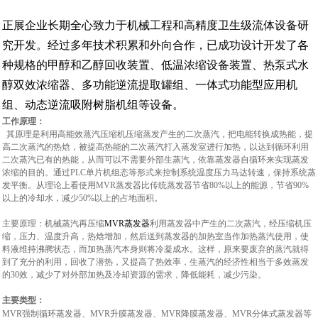
正展企业长期全心致力于机械工程和高精度卫生级流体设备研
究开发。经过多年技术积累和外向合作，已成功设计开发了各
种规格的甲醇和乙醇回收装置、低温
浓缩设备
装置、热泵式水
醇双效浓缩器、多功能逆流提取罐组、一体式功能型应用机
组、动态逆流吸附树脂机组等设备。
工作原理：
其原理是利用高能效蒸汽压缩机压缩蒸发产生的二次蒸汽，把电能转换成热能，提
高二次蒸汽的热焓，被提高热能的二次蒸汽打入蒸发室进行加热，以达到循环利用
二次蒸汽已有的热能，从而可以不需要外部生蒸汽，依靠蒸发器自循环来实现蒸发
浓缩的目的。通过PLC单片机组态等形式来控制系统温度压力马达转速，保持系统蒸
发平衡。从理论上看使用MVR蒸发器比传统蒸发器节省80%以上的能源，节省90%
以上的冷却水，减少50%以上的占地面积。
主要原理：机械蒸汽再压缩
MVR
蒸发器
利用蒸发器中产生的二次蒸汽，经压缩机压
缩，压力、温度升高，热焓增加，然后送到蒸发器的加热室当作加热蒸汽使用，使
料液维持沸腾状态，而加热蒸汽本身则将冷凝成水。这样，原来要废弃的蒸汽就得
到了充分的利用，回收了潜热，又提高了热效率，生蒸汽的经济性相当于多效蒸发
的30效，减少了对外部加热及冷却资源的需求，降低能耗，减少污染。
主要类型：
MVR
强制循环蒸发器、MVR升膜蒸发器、MVR降膜蒸发器、MVR分体式蒸发器等